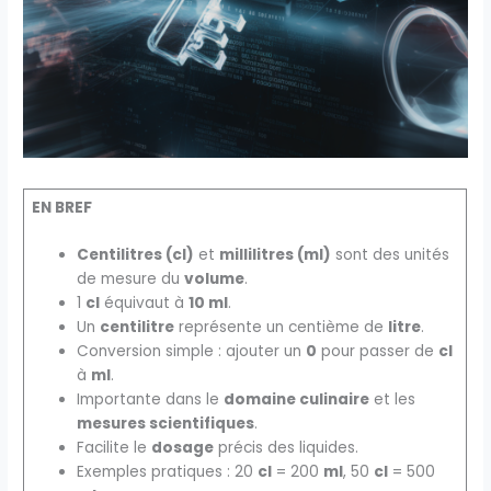
EN BREF
Centilitres (cl)
et
millilitres (ml)
sont des unités
de mesure du
volume
.
1
cl
équivaut à
10 ml
.
Un
centilitre
représente un centième de
litre
.
Conversion simple : ajouter un
0
pour passer de
cl
à
ml
.
Importante dans le
domaine culinaire
et les
mesures scientifiques
.
Facilite le
dosage
précis des liquides.
Exemples pratiques : 20
cl
= 200
ml
, 50
cl
= 500