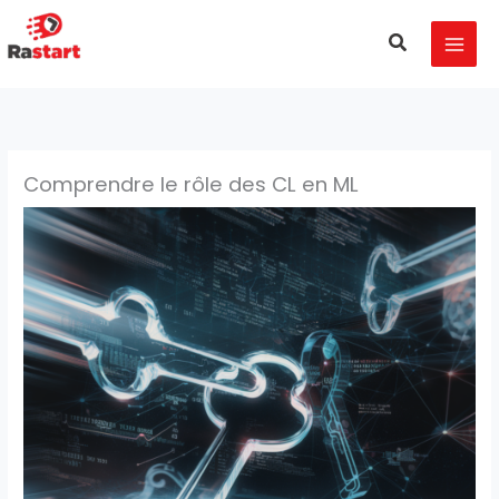
Aller
MAI
au
Recherche
MEN
contenu
Comprendre le rôle des CL en ML