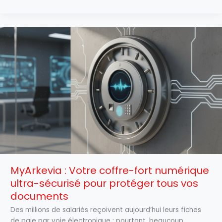
MyArkevia
:
Votre
coffre-
fort
numérique
ultra-
sécurisé
pour
protéger
tous
vos
documents
MyArkevia : Votre coffre-fort numérique
ultra-sécurisé pour protéger tous vos
documents
Des millions de salariés reçoivent aujourd’hui leurs fiches
de paie par voie électronique ; pourtant, beaucoup