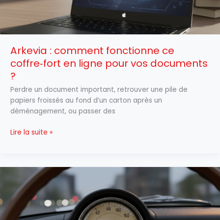
vos
documents
?
Arkevia : comment fonctionne ce
coffre‑fort en ligne pour vos documents
?
Perdre un document important, retrouver une pile de
papiers froissés au fond d’un carton après un
déménagement, ou passer des
Lire la suite »
Convertisseur
mph/kmh
:
miles
et