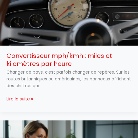
kilomètres
par
heure
Convertisseur mph/kmh : miles et
kilomètres par heure
Changer de pays, c’est parfois changer de repères. Sur les
routes britanniques ou américaines, les panneaux affichent
des chiffres qui
Lire la suite »
Mots
de
passe