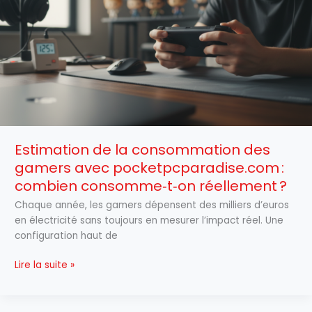
consommation
des
gamers
avec
pocketpcparadise.com :
combien
consomme‑t‑on
réellement ?
Estimation de la consommation des
gamers avec pocketpcparadise.com :
combien consomme‑t‑on réellement ?
Chaque année, les gamers dépensent des milliers d’euros
en électricité sans toujours en mesurer l’impact réel. Une
configuration haut de
Lire la suite »