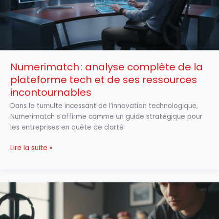
et
de
ses
ressources
incontournables
Numerimatch : analyse complète de la
plateforme tech et de ses ressources
incontournables
Dans le tumulte incessant de l’innovation technologique,
Numerimatch s’affirme comme un guide stratégique pour
les entreprises en quête de clarté
Lire la suite »
Estimation
de
la