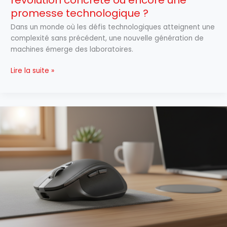
promesse technologique ?
Dans un monde où les défis technologiques atteignent une
complexité sans précédent, une nouvelle génération de
machines émerge des laboratoires.
Lire la suite »
Quel
autoclicker
utiliser
pour
un
usage
sûr
et
vraiment
performant
?