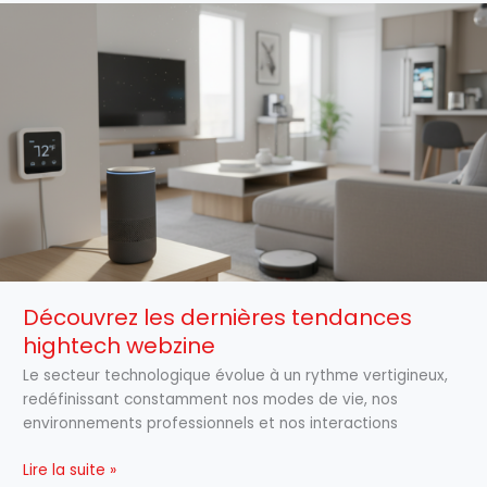
Découvrez
les
dernières
tendances
hightech
webzine
Découvrez les dernières tendances
hightech webzine
Le secteur technologique évolue à un rythme vertigineux,
redéfinissant constamment nos modes de vie, nos
environnements professionnels et nos interactions
Lire la suite »