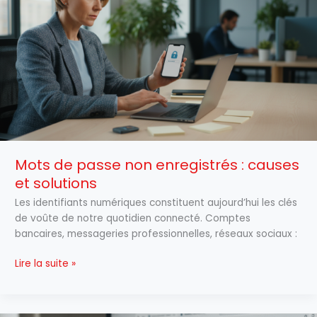
non
enregistrés
:
causes
et
solutions
Mots de passe non enregistrés : causes
et solutions
Les identifiants numériques constituent aujourd’hui les clés
de voûte de notre quotidien connecté. Comptes
bancaires, messageries professionnelles, réseaux sociaux :
Lire la suite »