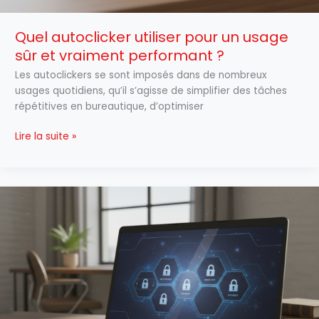
Quel autoclicker utiliser pour un usage
sûr et vraiment performant ?
Les autoclickers se sont imposés dans de nombreux
usages quotidiens, qu’il s’agisse de simplifier des tâches
répétitives en bureautique, d’optimiser
Lire la suite »
Arkevia
:
comment
fonctionne
ce
coffre‑fort
en
ligne
pour