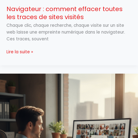
Navigateur : comment effacer toutes
les traces de sites visités
Chaque clic, chaque recherche, chaque visite sur un site
web laisse une empreinte numérique dans le navigateur.
Ces traces, souvent
Lire la suite »
Zupimage
:
comment
fonctionne
l’hébergement
d’images
sans
inscription