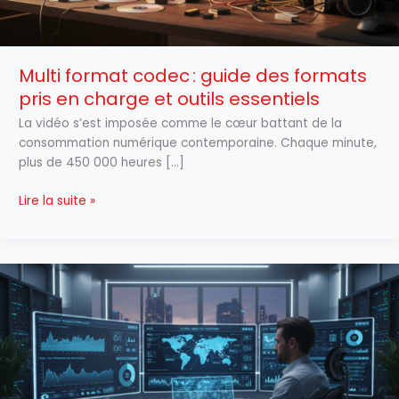
et
outils
essentiels
Multi format codec : guide des formats
pris en charge et outils essentiels
La vidéo s’est imposée comme le cœur battant de la
consommation numérique contemporaine. Chaque minute,
plus de 450 000 heures […]
Lire la suite »
Numerimatch :
analyse
complète
de
la
plateforme
tech