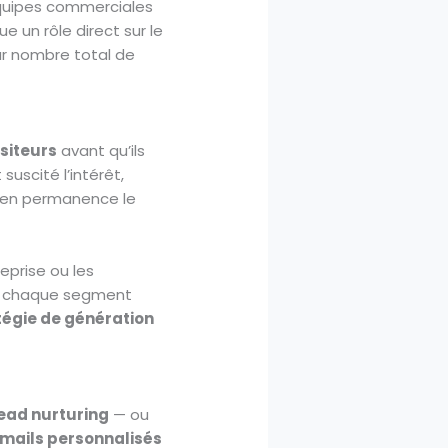
équipes commerciales
ue un rôle direct sur le
sur nombre total de
siteurs
avant qu’ils
suscité l’intérêt,
r en permanence le
reprise ou les
si, chaque segment
tégie de génération
ead nurturing
— ou
mails personnalisés