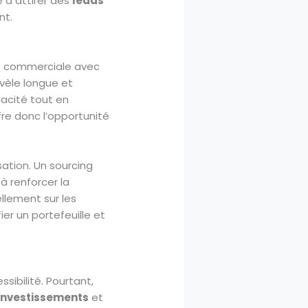
é à attirer des
leads
nt.
ipe commerciale avec
évèle longue et
acité tout en
re donc l’opportunité
.
sation. Un sourcing
à renforcer la
ellement sur les
ier un portefeuille et
sibilité. Pourtant,
investissements
et