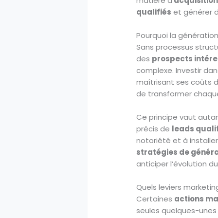
matière d’
acquisition
qualifiés
et générer 
Pourquoi la génération
Sans processus struc
des
prospects intér
complexe. Investir da
maîtrisant ses coûts d’
de transformer chaque 
Ce principe vaut autan
précis de
leads quali
notoriété et à installe
stratégies de généra
anticiper l’évolution d
Quels leviers marketing
Certaines
actions ma
seules quelques-unes ti