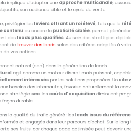
ela implique d’adopter une
approche multicanale
, associ
bjectifs, son audience cible et le cycle de vente.
 privilégier les
leviers offrant un roi élevé
, tels que le
réf
e contenu
ou encore la
publicité ciblée
, permet généralem
ant des
leads plus qualifiés
. Au sein des stratégies digitale
inent de
trouver des leads
selon des critères adaptés à votre
e de vos actions.
cement naturel (seo) dans la génération de leads
turel
agit comme un moteur discret mais puissant, capable d
réellement intéressés
par les solutions proposées. Un
site 
ux besoins des internautes, favorise naturellement la conve
onne stratégie
seo
, les
coûts d’acquisition
diminuent progr
de façon durable.
ans la qualité du trafic généré : les
leads issus du référen
nformés et engagés dans leur parcours d’achat. Sur le long t
orte ses fruits, car chaque page optimisée peut devenir une