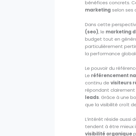
bénéfices concrets. C
marketing
selon ses o
Dans cette perspective,
(seo)
, le
marketing d
budget tout en génér
particulièrement pert
la performance global
Le pouvoir du référen
Le
référencement na
continu de
visiteurs 
répondant clairement a
leads
. Grâce à une b
que la visibilité croît 
L’intérêt réside aussi d
tendent à être mieux i
visibilité organique
p