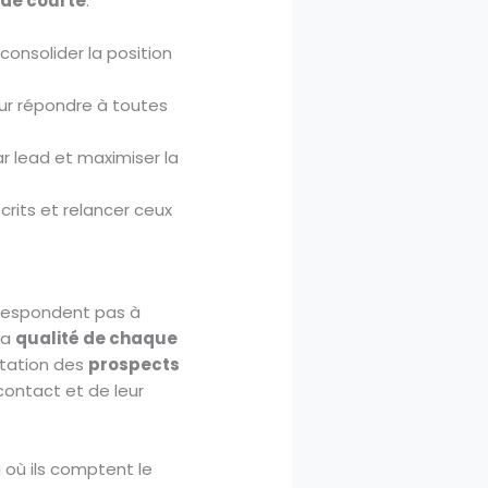
ode courte
.
r consolider la position
pour répondre à toutes
r lead et maximiser la
crits et relancer ceux
rrespondent pas à
la
qualité de chaque
notation des
prospects
contact et de leur
à où ils comptent le