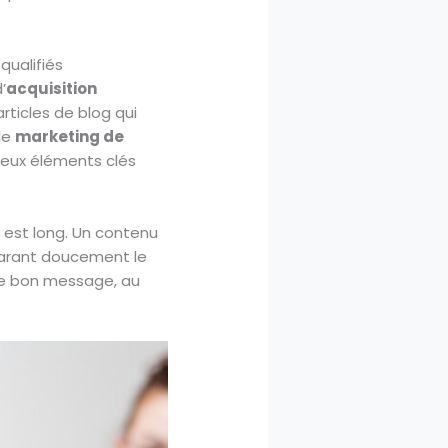
qualifiés
’
acquisition
rticles de blog qui
 le
marketing de
deux éléments clés
t
est long. Un contenu
éparant doucement le
le bon message, au