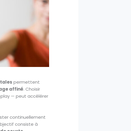
tales
permettent
age affiné
. Choisir
splay — peut accélérer
uster continuellement
objectif consiste à