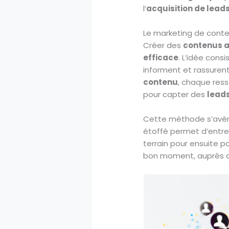
l’
acquisition de lead
Le marketing de conte
Créer des
contenus a
efficace
. L’idée cons
informent et rassurent,
contenu
, chaque ress
pour capter des
leads
Cette méthode s’avè
étoffé permet d’entret
terrain pour ensuite pa
bon moment, auprès de