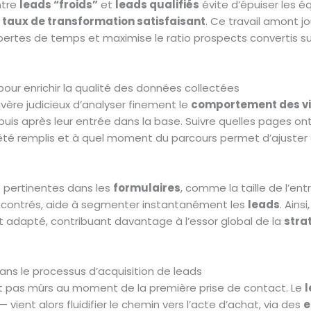
entre
leads “froids”
et
leads qualifiés
évite d’épuiser les 
n
taux de transformation satisfaisant
. Ce travail amont jo
les pertes de temps et maximise le ratio prospects convertis 
our enrichir la qualité des données collectées
 s’avère judicieux d’analyser finement le
comportement des vi
 puis après leur entrée dans la base. Suivre quelles pages ont 
 été remplis et à quel moment du parcours permet d’ajuste
s pertinentes dans les
formulaires
, comme la taille de l’ent
ncontrés, aide à segmenter instantanément les
leads
. Ain
t adapté, contribuant davantage à l’essor global de la
stra
dans le processus d’acquisition de leads
 pas mûrs au moment de la première prise de contact. Le
l
vient alors fluidifier le chemin vers l’acte d’achat, via des
e