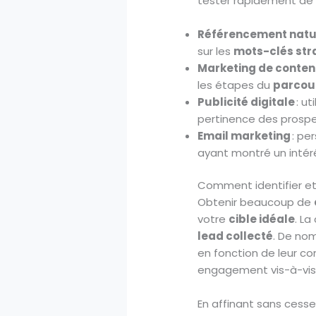
tester rapidement de n
Référencement natur
sur les
mots-clés str
Marketing de conte
les étapes du
parcour
Publicité digitale
: ut
pertinence des prospe
Email marketing
: pe
ayant montré un intérêt
Comment identifier et 
Obtenir beaucoup de
votre
cible idéale
. La
lead collecté
. De no
en fonction de leur c
engagement vis-à-vi
En affinant sans cesse