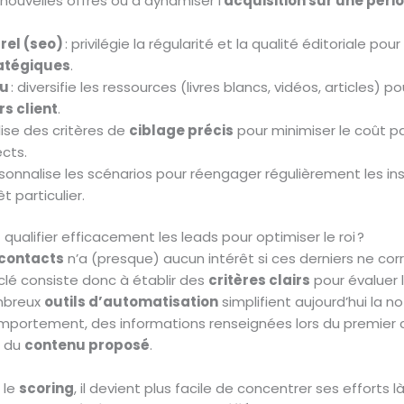
ouvelles offres ou à dynamiser l’
acquisition sur une péri
el (seo)
: privilégie la régularité et la qualité éditoriale pou
atégiques
.
nu
: diversifie les ressources (livres blancs, vidéos, articles) 
s client
.
ilise des critères de
ciblage précis
pour minimiser le coût pa
cts.
rsonnalise les scénarios pour réengager régulièrement les ins
 particulier.
qualifier efficacement les leads pour optimiser le roi ?
contacts
n’a (presque) aucun intérêt si ces derniers ne co
 clé consiste donc à établir des
critères clairs
pour évaluer 
mbreux
outils d’automatisation
simplifient aujourd’hui la 
omportement, des informations renseignées lors du premier 
s du
contenu proposé
.
 le
scoring
, il devient plus facile de concentrer ses efforts l