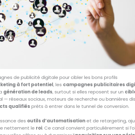
nes de publicité digitale pour cibler les bons profils
eting à fort potentiel
, les
campagnes publicitaires digi
la
génération de leads
, surtout si elles reposent sur un
cibl
al — réseaux sociaux, moteurs de recherche ou bannières di
ts qualifiés
prêts à entrer dans le tunnel de conversion.
issance des
outils d’automatisation
et de retargeting, aj
re nettement le
roi
. Ce canal convient particulièrement si l’