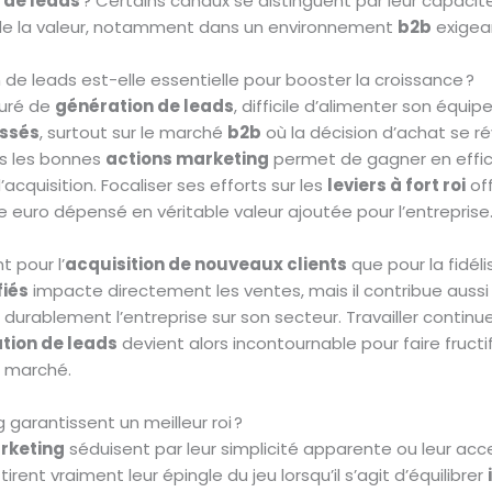
 de leads
? Certains canaux se distinguent par leur capacit
de la valeur, notamment dans un environnement
b2b
exigea
 de leads est-elle essentielle pour booster la croissance ?
turé de
génération de leads
, difficile d’alimenter son équ
essés
, surtout sur le marché
b2b
où la décision d’achat se r
ns les bonnes
actions marketing
permet de gagner en effic
acquisition. Focaliser ses efforts sur les
leviers à fort roi
off
euro dépensé en véritable valeur ajoutée pour l’entreprise
t pour l’
acquisition de nouveaux clients
que pour la fidéli
fiés
impacte directement les ventes, mais il contribue aussi 
r durablement l’entreprise sur son secteur. Travailler continu
tion de leads
devient alors incontournable pour faire fructif
u marché.
 garantissent un meilleur roi ?
rketing
séduisent par leur simplicité apparente ou leur acces
rent vraiment leur épingle du jeu lorsqu’il s’agit d’équilibrer